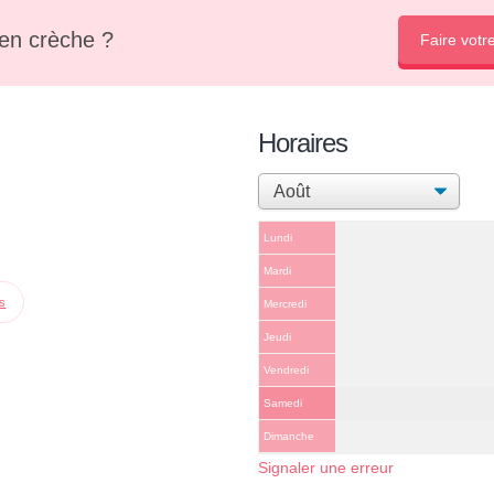
en crèche ?
Faire votr
Horaires
Lundi
Mardi
ps
Mercredi
Jeudi
Vendredi
Samedi
Dimanche
Signaler une erreur