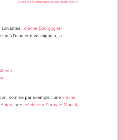
Éditer les informations de ma micro crèche
s suivantes :
crèche Bourgogne-
z pas l'ajouter à vos signets, la
 Mâcon
con
con
, comme par exemple : une
crèche
 Autun
, une
crèche sur Paray-le-Monial
,