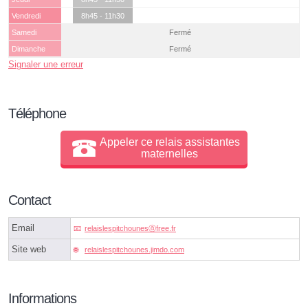
Vendredi
8h45 - 11h30
Samedi
Fermé
Dimanche
Fermé
Signaler une erreur
Téléphone
Appeler ce relais assistantes
maternelles
Contact
Email
relaislespitchounesⓐfree.fr
Site web
relaislespitchounes.jimdo.com
Informations