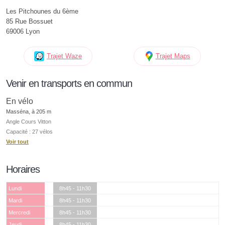
Les Pitchounes du 6ème
85 Rue Bossuet
69006 Lyon
Trajet Waze
Trajet Maps
Venir en transports en commun
En vélo
Masséna, à 205 m
Angle Cours Vitton
Capacité : 27 vélos
Voir tout
Horaires
Lundi
8h45 - 11h30
Mardi
8h45 - 11h30
Mercredi
8h45 - 11h30
Jeudi
8h45 - 11h30