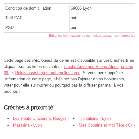
Condition de domiciliation
69006 Lyon
Tarif CAF
oui
PSU
oui
Éditer les informations de mon relais assistantes maternelles
Cette page
Les Pitchounes du 6ème
est disponible sur LesCreches.fr en
cliquant sur les listes suivantes :
crèche Auvergne-Rhône-Alpes
,
crèche
69
, et
Relais assistantes maternelles Lyon
. Si vous avez apprécié
l'information de cette page, n'hésitez pas l'ajouter à vos bookmarks,
voter pour elle sur
twitter
ou pourquoi pas la diffuser par mail à vos
proches !
Crèches à proximité
Les Petits Chaperons Rouges -
Tricotiliens - Lyon
Lyon
Masséna - Lyon
Mes Copains et Moi Tête d'Or -
Lyon