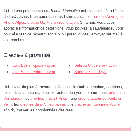
Cette fiche présentant
Les Petites Merveilles
est disponible à l'intérieur
de LesCreches.fr en parcourant les listes suivantes :
crèche Auvergne-
Rhône-Alpes
,
crèche 69
,
Micro crèche Lyon
. Si jamais vous avez
apprécié l'information de cette fiche, vous pouvez la sauvegarder, voter
pour elle sur vos réseaux sociaux ou pourquoi pas l'envoyer par mail à
vos proches !
Crèches à proximité
Gard'Eden Topaze - Lyon
Babilou Université - Lyon
Lpcr Saint Jérôme - Lyon
Saint Lazare - Lyon
Retrouvez de plus à travers LesCreches.fr d'autres crèches, garderies,
relais d'assistante maternelles, autour de
Lyon
, comme : une
crèche sur
Vénissieux
, les
crèches à Saint-Priest
, une
crèche autour de Vaulx-en-
Velin
, les
crèches dans Villeurbanne
, une
crèche sur Caluire-et-Cuire
,
afin d'y trouver les coordonnées désirées.