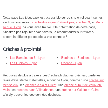
Cette page
Les Lionceaux
est accessible sur ce site en cliquant sur les
sections suivantes :
crèche Auvergne-Rhône-Alpes
,
crèche 69
, et
Multi-
Accueil Lyon
. Si vous avez trouvé utile l'information de cette page,
n'hésitez pas l'ajouter à vos favoris, la
recommander
sur
twitter
ou
encore la diffuser par courriel à vos contacts !
Crèches à proximité
Les Bambins du 6 - Lyon
Bottines et Bottillons - Lyon
Les Lucioles - Lyon
Océane - Lyon
Retrouvez de plus à travers LesCreches.fr d'autres crèches, garderies,
relais d'assistante maternelles, autour de
Lyon
, comme : une
crèche sur
Vénissieux
, les
crèches à Saint-Priest
, une
crèche autour de Vaulx-en-
Velin
, les
crèches dans Villeurbanne
, une
crèche sur Caluire-et-Cuire
,
afin d'y trouver les coordonnées désirées.