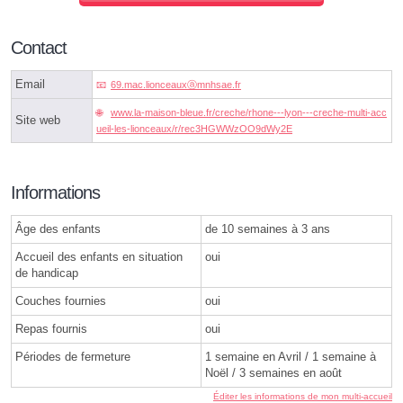
Contact
Email
69.mac.lionceauxⓐmnhsae.fr
www.la-maison-bleue.fr/creche/rhone---lyon---creche-multi-acc
Site web
ueil-les-lionceaux/r/rec3HGWWzOO9dWy2E
Informations
Âge des enfants
de 10 semaines à 3 ans
Accueil des enfants en situation
oui
de handicap
Couches fournies
oui
Repas fournis
oui
Périodes de fermeture
1 semaine en Avril / 1 semaine à
Noël / 3 semaines en août
Éditer les informations de mon multi-accueil