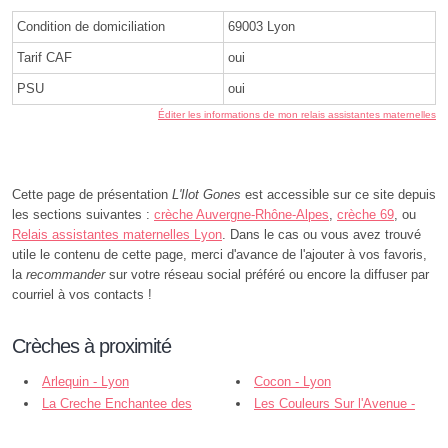
Condition de domiciliation
69003 Lyon
Tarif CAF
oui
PSU
oui
Éditer les informations de mon relais assistantes maternelles
Cette page de présentation
L'Ilot Gones
est accessible sur ce site depuis
les sections suivantes :
crèche Auvergne-Rhône-Alpes
,
crèche 69
, ou
Relais assistantes maternelles Lyon
. Dans le cas ou vous avez trouvé
utile le contenu de cette page, merci d'avance de l'ajouter à vos favoris,
la
recommander
sur votre réseau social préféré ou encore la diffuser par
courriel à vos contacts !
Crèches à proximité
Arlequin - Lyon
Cocon - Lyon
La Creche Enchantee des
Les Couleurs Sur l'Avenue -
Fees - Lyon
Lyon