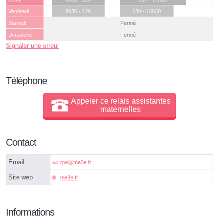
Vendredi
8h30 - 12h
13h - 16h30
Samedi
Fermé
Dimanche
Fermé
Signaler une erreur
Téléphone
Appeler ce relais assistantes
maternelles
Contact
Email
rpeⓐme3e.fr
Site web
me3e.fr
Informations