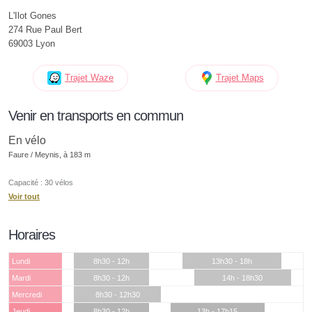
L'Ilot Gones
274 Rue Paul Bert
69003 Lyon
Trajet Waze
Trajet Maps
Venir en transports en commun
En vélo
Faure / Meynis, à 183 m
Capacité : 30 vélos
Voir tout
Horaires
Lundi
8h30 - 12h
13h30 - 18h
Mardi
8h30 - 12h
14h - 18h30
Mercredi
8h30 - 12h30
Jeudi
8h30 - 12h
13h - 17h15