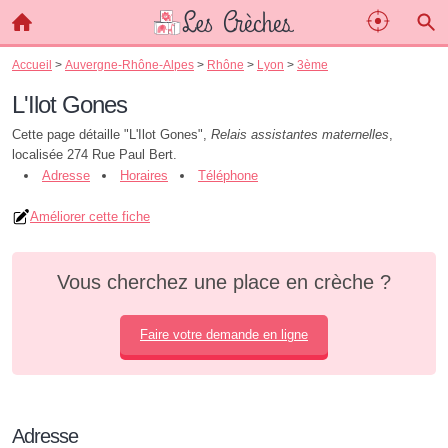
Accueil
>
Auvergne-Rhône-Alpes
>
Rhône
>
Lyon
>
3ème
L'Ilot Gones
Cette page détaille "L'Ilot Gones",
Relais assistantes maternelles
,
localisée 274 Rue Paul Bert.
Adresse
Horaires
Téléphone
Améliorer cette fiche
Vous cherchez une place en crèche ?
Faire votre demande en ligne
Adresse