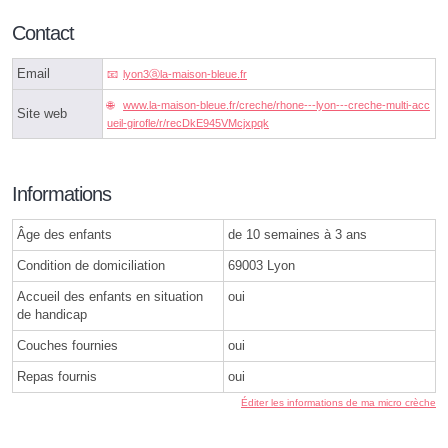
Contact
Email
lyon3ⓐla-maison-bleue.fr
www.la-maison-bleue.fr/creche/rhone---lyon---creche-multi-acc
Site web
ueil-girofle/r/recDkE945VMcjxpqk
Informations
Âge des enfants
de 10 semaines à 3 ans
Condition de domiciliation
69003 Lyon
Accueil des enfants en situation
oui
de handicap
Couches fournies
oui
Repas fournis
oui
Éditer les informations de ma micro crèche