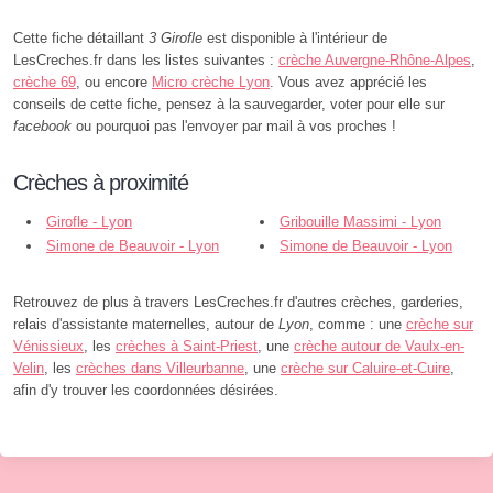
Cette fiche détaillant
3 Girofle
est disponible à l'intérieur de
LesCreches.fr dans les listes suivantes :
crèche Auvergne-Rhône-Alpes
,
crèche 69
, ou encore
Micro crèche Lyon
. Vous avez apprécié les
conseils de cette fiche, pensez à la sauvegarder, voter pour elle sur
facebook
ou pourquoi pas l'envoyer par mail à vos proches !
Crèches à proximité
Girofle - Lyon
Gribouille Massimi - Lyon
Simone de Beauvoir - Lyon
Simone de Beauvoir - Lyon
Retrouvez de plus à travers LesCreches.fr d'autres crèches, garderies,
relais d'assistante maternelles, autour de
Lyon
, comme : une
crèche sur
Vénissieux
, les
crèches à Saint-Priest
, une
crèche autour de Vaulx-en-
Velin
, les
crèches dans Villeurbanne
, une
crèche sur Caluire-et-Cuire
,
afin d'y trouver les coordonnées désirées.