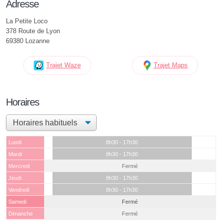
Adresse
La Petite Loco
378 Route de Lyon
69380 Lozanne
Trajet Waze
Trajet Maps
Horaires
Lundi
8h30 - 17h30
Mardi
8h30 - 17h30
Mercredi
Fermé
Jeudi
8h30 - 17h30
Vendredi
8h30 - 17h30
Samedi
Fermé
Dimanche
Fermé