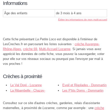
Informations
Âge des enfants
de 3 mois à 4 ans
Éditer les informations de mon multi-accueil
Cette fiche présentant
La Petite Loco
est disponible à l'intérieur de
LesCreches.fr en parcourant les listes suivantes :
crèche Auvergne-
Rhône-Alpes
,
crèche 69
,
Multi-Accueil Lozanne
. Si jamais vous avez
apprécié les données de cette fiche, vous pouvez la sauvegarder, voter
pour elle sur vos réseaux sociaux ou pourquoi pas l'envoyer par mail à
vos proches !
Crèches à proximité
Le Val Doré - Lozanne
Eveil et Rigolades - Dommartin
La Ribambelle - Chazay-
Les P'tits Doms - Dommartin
d'Azergues
Consultez sur ce site d'autres crèches, garderies, relais d'assistante
maternelles, à proximité de
Lozanne
, comme par exemple : une
crèche