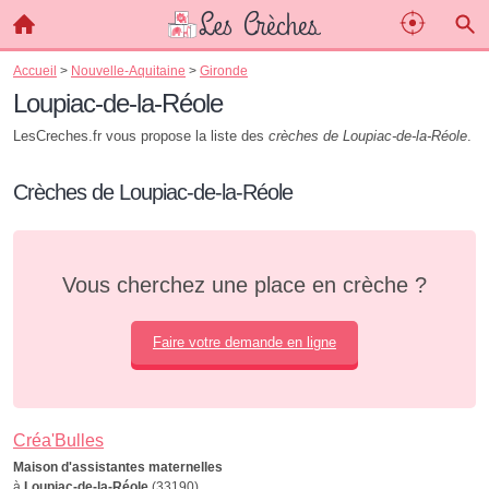
Accueil
>
Nouvelle-Aquitaine
>
Gironde
Loupiac-de-la-Réole
LesCreches.fr vous propose la liste des
crèches de Loupiac-de-la-Réole
.
Crèches de Loupiac-de-la-Réole
Vous cherchez une place en crèche ?
Faire votre demande en ligne
Créa'Bulles
Maison d'assistantes maternelles
à
Loupiac-de-la-Réole
(33190)