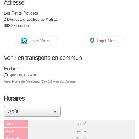
Adresse
Les Petits Poucets
2 Boulevard Loches et Matras
86200 Loudun
Trajet Waze
Trajet Maps
Venir en transports en commun
En bus
Ligne 110, à 564 m
Arrêt Porte de Mirebeau (2) - 14 Rue du Collège
Horaires
Lundi
Fermé
Mardi
Fermé
Mercredi
Fermé