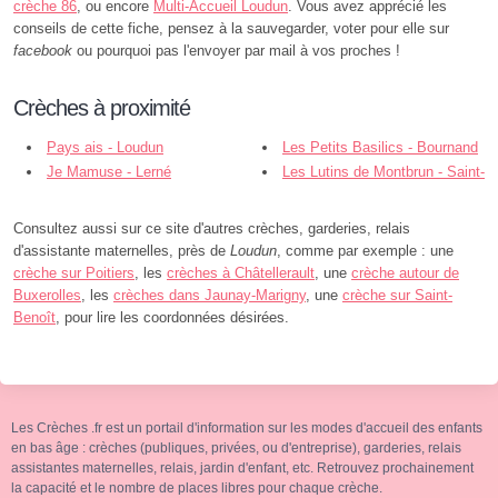
crèche 86
, ou encore
Multi-Accueil Loudun
. Vous avez apprécié les
conseils de cette fiche, pensez à la sauvegarder, voter pour elle sur
facebook
ou pourquoi pas l'envoyer par mail à vos proches !
Crèches à proximité
Pays ais - Loudun
Les Petits Basilics - Bournand
Je Mamuse - Lerné
Les Lutins de Montbrun - Saint-
Léger-de-Montbrun
Consultez aussi sur ce site d'autres crèches, garderies, relais
d'assistante maternelles, près de
Loudun
, comme par exemple : une
crèche sur Poitiers
, les
crèches à Châtellerault
, une
crèche autour de
Buxerolles
, les
crèches dans Jaunay-Marigny
, une
crèche sur Saint-
Benoît
, pour lire les coordonnées désirées.
Les Crèches .fr est un portail d'information sur les modes d'accueil des enfants
en bas âge : crèches (publiques, privées, ou d'entreprise), garderies, relais
assistantes maternelles, relais, jardin d'enfant, etc. Retrouvez prochainement
la capacité et le nombre de places libres pour chaque crèche.