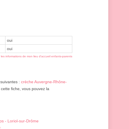
oui
oui
r les informations de mon lieu d'accueil enfants-parents
 suivantes :
crèche Auvergne-Rhône-
 cette fiche, vous pouvez la
ps - Loriol-sur-Drôme
e