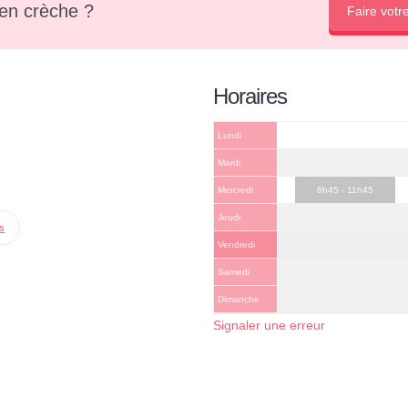
en crèche ?
Faire votr
Horaires
Lundi
Mardi
Mercredi
8h45 - 11h45
Jeudi
ps
Vendredi
Samedi
Dimanche
Signaler une erreur