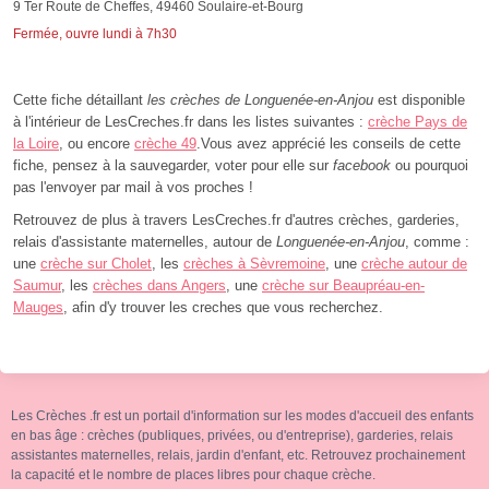
9 Ter Route de Cheffes, 49460 Soulaire-et-Bourg
Fermée, ouvre lundi à 7h30
Cette fiche détaillant
les crèches de Longuenée-en-Anjou
est disponible
à l'intérieur de LesCreches.fr dans les listes suivantes :
crèche Pays de
la Loire
, ou encore
crèche 49
.Vous avez apprécié les conseils de cette
fiche, pensez à la sauvegarder, voter pour elle sur
facebook
ou pourquoi
pas l'envoyer par mail à vos proches !
Retrouvez de plus à travers LesCreches.fr d'autres crèches, garderies,
relais d'assistante maternelles, autour de
Longuenée-en-Anjou
, comme :
une
crèche sur Cholet
, les
crèches à Sèvremoine
, une
crèche autour de
Saumur
, les
crèches dans Angers
, une
crèche sur Beaupréau-en-
Mauges
, afin d'y trouver les creches que vous recherchez.
Les Crèches .fr est un portail d'information sur les modes d'accueil des enfants
en bas âge : crèches (publiques, privées, ou d'entreprise), garderies, relais
assistantes maternelles, relais, jardin d'enfant, etc. Retrouvez prochainement
la capacité et le nombre de places libres pour chaque crèche.