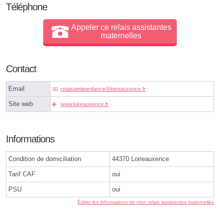
Téléphone
Appeler ce relais assistantes
maternelles
Contact
Email
relaispetiteenfanceⓐloireauxence.fr
Site web
www.loireauxence.fr
Informations
Condition de domiciliation
44370 Loireauxence
Tarif CAF
oui
PSU
oui
Éditer les informations de mon relais assistantes maternelles