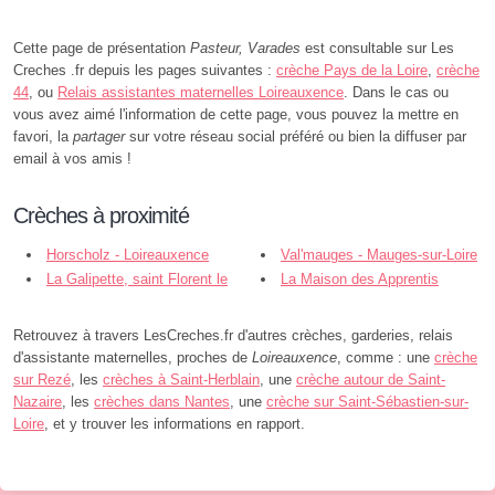
Cette page de présentation
Pasteur, Varades
est consultable sur Les
Creches .fr depuis les pages suivantes :
crèche Pays de la Loire
,
crèche
44
, ou
Relais assistantes maternelles Loireauxence
. Dans le cas ou
vous avez aimé l'information de cette page, vous pouvez la mettre en
favori, la
partager
sur votre réseau social préféré ou bien la diffuser par
email à vos amis !
Crèches à proximité
Horscholz - Loireauxence
Val'mauges - Mauges-sur-Loire
La Galipette, saint Florent le
La Maison des Apprentis
Vieil - Mauges-sur-Loire
Sages, saint Florent - Mauges-sur-
Loire
Retrouvez à travers LesCreches.fr d'autres crèches, garderies, relais
d'assistante maternelles, proches de
Loireauxence
, comme : une
crèche
sur Rezé
, les
crèches à Saint-Herblain
, une
crèche autour de Saint-
Nazaire
, les
crèches dans Nantes
, une
crèche sur Saint-Sébastien-sur-
Loire
, et y trouver les informations en rapport.