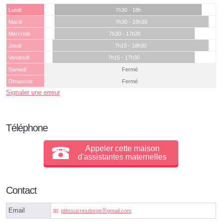
Lundi
7h30 - 18h
Mardi
7h30 - 18h30
Mercredi
7h30 - 17h30
Jeudi
7h15 - 18h30
Vendredi
7h15 - 17h30
Samedi
Fermé
Dimanche
Fermé
Signaler une erreur
Téléphone
Appeler cette maison
d'assistantes maternelles
Contact
Email
ptitssucresdorgeⓐgmail.com