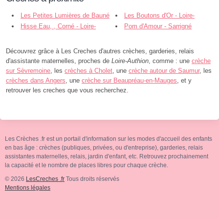
Les Petites Lumières de Bauné
Les Boutons d'Or - Loire-
- Loire-Authion
Hisse Eau, , Corné - Loire-
Authion
Pom d'Amour - Sarrigné
Authion
Découvrez grâce à Les Creches d'autres crèches, garderies, relais
d'assistante maternelles, proches de
Loire-Authion
, comme : une
crèche
sur Sèvremoine
, les
crèches à Cholet
, une
crèche autour de Saumur
, les
crèches dans Angers
, une
crèche sur Beaupréau-en-Mauges
, et y
retrouver les creches que vous recherchez.
Les Crèches .fr est un portail d'information sur les modes d'accueil des enfants
en bas âge : crèches (publiques, privées, ou d'entreprise), garderies, relais
assistantes maternelles, relais, jardin d'enfant, etc. Retrouvez prochainement
la capacité et le nombre de places libres pour chaque crèche.
© 2026
LesCreches .fr
Tous droits réservés
Mentions légales