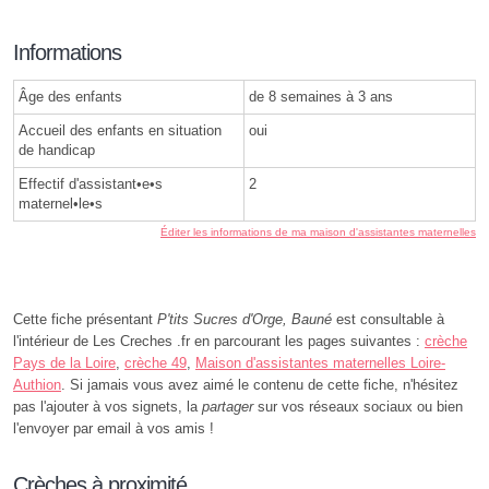
Informations
Âge des enfants
de 8 semaines à 3 ans
Accueil des enfants en situation
oui
de handicap
Effectif d'assistant•e•s
2
maternel•le•s
Éditer les informations de ma maison d'assistantes maternelles
Cette fiche présentant
P'tits Sucres d'Orge, Bauné
est consultable à
l'intérieur de Les Creches .fr en parcourant les pages suivantes :
crèche
Pays de la Loire
,
crèche 49
,
Maison d'assistantes maternelles Loire-
Authion
. Si jamais vous avez aimé le contenu de cette fiche, n'hésitez
pas l'ajouter à vos signets, la
partager
sur vos réseaux sociaux ou bien
l'envoyer par email à vos amis !
Crèches à proximité