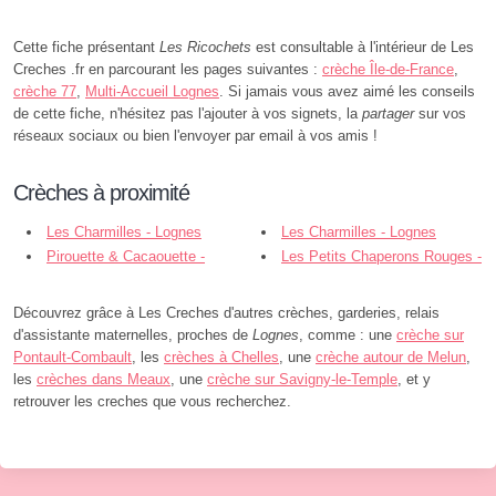
Cette fiche présentant
Les Ricochets
est consultable à l'intérieur de Les
Creches .fr en parcourant les pages suivantes :
crèche Île-de-France
,
crèche 77
,
Multi-Accueil Lognes
. Si jamais vous avez aimé les conseils
de cette fiche, n'hésitez pas l'ajouter à vos signets, la
partager
sur vos
réseaux sociaux ou bien l'envoyer par email à vos amis !
Crèches à proximité
Les Charmilles - Lognes
Les Charmilles - Lognes
Pirouette & Cacaouette -
Les Petits Chaperons Rouges -
Lognes
Lognes
Découvrez grâce à Les Creches d'autres crèches, garderies, relais
d'assistante maternelles, proches de
Lognes
, comme : une
crèche sur
Pontault-Combault
, les
crèches à Chelles
, une
crèche autour de Melun
,
les
crèches dans Meaux
, une
crèche sur Savigny-le-Temple
, et y
retrouver les creches que vous recherchez.