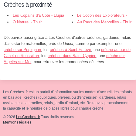
Crèches à proximité
Les Copains d'à Côté - Llupia
Le Cocon des Explorateurs -
O Naturel - Thuir
Trouillas
Au Pays des Merveilles - Thuir
Découvrez aussi grâce à Les Creches d'autres crèches, garderies, relais
d'assistante maternelles, près de
Llupia
, comme par exemple : une
crèche sur Perpignan
, les
crèches à Saint-Estève
, une
crèche autour de
Canet-en-Roussillon
, les
crèches dans Saint-Cyprien
, une
crèche sur
Argelès-sur-Mer
, pour retrouver les coordonnées désirées.
Les Crèches .fr est un portail d'information sur les modes d'accueil des enfants
en bas âge : crèches (publiques, privées, ou d'entreprise), garderies, relais
assistantes maternelles, relais, jardin d'enfant, etc. Retrouvez prochainement
la capacité et le nombre de places libres pour chaque crèche.
© 2026
LesCreches .fr
Tous droits réservés
Mentions légales