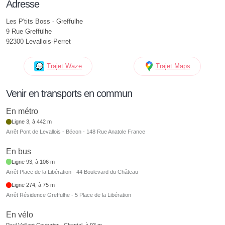
Adresse
Les P'tits Boss - Greffulhe
9 Rue Greffülhe
92300 Levallois-Perret
Trajet Waze
Trajet Maps
Venir en transports en commun
En métro
Ligne 3, à 442 m
Arrêt Pont de Levallois - Bécon - 148 Rue Anatole France
En bus
Ligne 93, à 106 m
Arrêt Place de la Libération - 44 Boulevard du Château
Ligne 274, à 75 m
Arrêt Résidence Greffulhe - 5 Place de la Libération
En vélo
Paul Vaillant Couturier - Chaptal, à 93 m