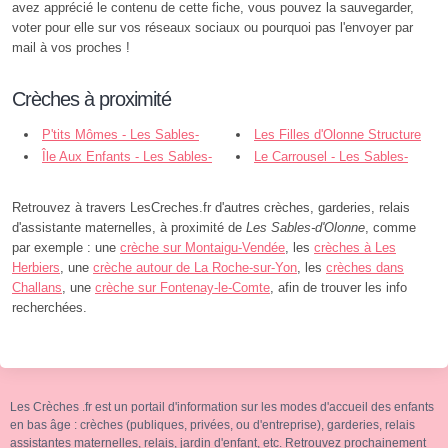
avez apprécié le contenu de cette fiche, vous pouvez la sauvegarder,
voter pour elle sur vos réseaux sociaux ou pourquoi pas l'envoyer par
mail à vos proches !
Crèches à proximité
P'tits Mômes - Les Sables-
Les Filles d'Olonne Structure
d'Olonne
Île Aux Enfants - Les Sables-
Baby Momes - Les Sables-d'Olonne
Le Carrousel - Les Sables-
d'Olonne
d'Olonne
Retrouvez à travers LesCreches.fr d'autres crèches, garderies, relais
d'assistante maternelles, à proximité de
Les Sables-d'Olonne
, comme
par exemple : une
crèche sur Montaigu-Vendée
, les
crèches à Les
Herbiers
, une
crèche autour de La Roche-sur-Yon
, les
crèches dans
Challans
, une
crèche sur Fontenay-le-Comte
, afin de trouver les info
recherchées.
Les Crèches .fr est un portail d'information sur les modes d'accueil des enfants
en bas âge : crèches (publiques, privées, ou d'entreprise), garderies, relais
assistantes maternelles, relais, jardin d'enfant, etc. Retrouvez prochainement