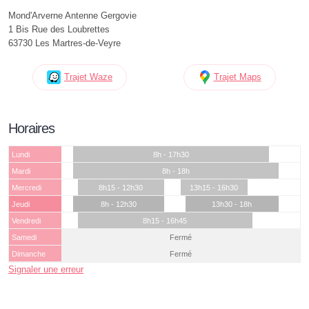
Mond'Arverne Antenne Gergovie
1 Bis Rue des Loubrettes
63730 Les Martres-de-Veyre
Trajet Waze
Trajet Maps
Horaires
Lundi
8h - 17h30
Mardi
8h - 18h
Mercredi
8h15 - 12h30
13h15 - 16h30
Jeudi
8h - 12h30
13h30 - 18h
Vendredi
8h15 - 16h45
Samedi
Fermé
Dimanche
Fermé
Signaler une erreur