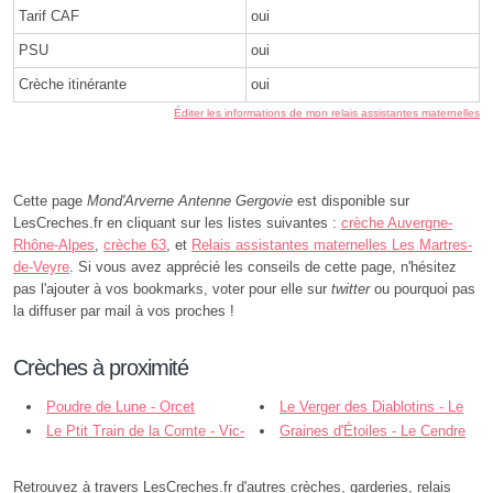
Tarif CAF
oui
PSU
oui
Crèche itinérante
oui
Éditer les informations de mon relais assistantes maternelles
Cette page
Mond'Arverne Antenne Gergovie
est disponible sur
LesCreches.fr en cliquant sur les listes suivantes :
crèche Auvergne-
Rhône-Alpes
,
crèche 63
, et
Relais assistantes maternelles Les Martres-
de-Veyre
. Si vous avez apprécié les conseils de cette page, n'hésitez
pas l'ajouter à vos bookmarks, voter pour elle sur
twitter
ou pourquoi pas
la diffuser par mail à vos proches !
Crèches à proximité
Poudre de Lune - Orcet
Le Verger des Diablotins - Le
Le Ptit Train de la Comte - Vic-
Cendre
Graines d'Étoiles - Le Cendre
le-Comte
Retrouvez à travers LesCreches.fr d'autres crèches, garderies, relais