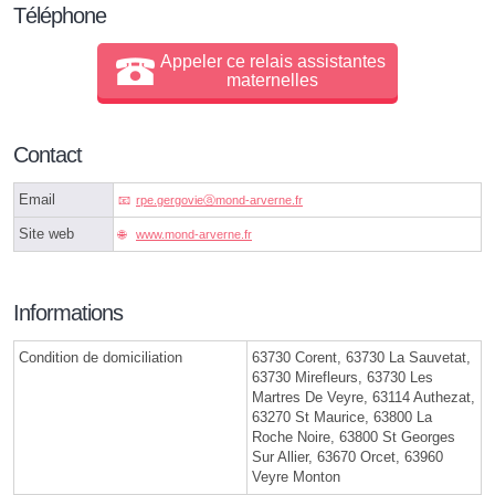
Téléphone
Appeler ce relais assistantes
maternelles
Contact
Email
rpe.gergovieⓐmond-arverne.fr
Site web
www.mond-arverne.fr
Informations
Condition de domiciliation
63730 Corent, 63730 La Sauvetat,
63730 Mirefleurs, 63730 Les
Martres De Veyre, 63114 Authezat,
63270 St Maurice, 63800 La
Roche Noire, 63800 St Georges
Sur Allier, 63670 Orcet, 63960
Veyre Monton