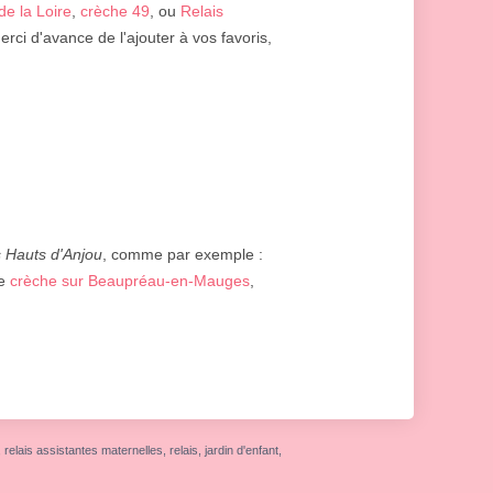
de la Loire
,
crèche 49
, ou
Relais
erci d'avance de l'ajouter à vos favoris,
 Hauts d'Anjou
, comme par exemple :
ne
crèche sur Beaupréau-en-Mauges
,
elais assistantes maternelles, relais, jardin d'enfant,