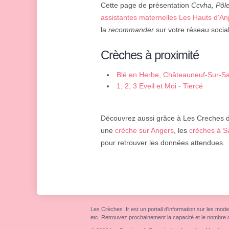
Cette page de présentation
Ccvha, Pôl
assistantes maternelles Les Hauts d'An
la
recommander
sur votre réseau social
Crèches à proximité
Blé en Herbe, Châteauneuf-Sur-Sa
1, 2, 3 Eveil et Moi - Tiercé
Découvrez aussi grâce à Les Creches d'
une
crèche sur Angers
, les
crèches à 
pour retrouver les données attendues.
Les Crèches .fr est un portail d'information sur les mode
etc. Retrouvez prochainement la capacité et le nombre 