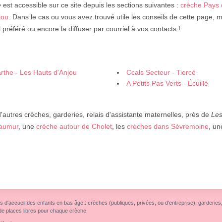
e
est accessible sur ce site depuis les sections suivantes :
crèche Pays 
jou
. Dans le cas ou vous avez trouvé utile les conseils de cette page, m
 préféré ou encore la diffuser par courriel à vos contacts !
rthe - Les Hauts d'Anjou
Ccals Secteur - Tiercé
A Petits Pas Verts - Écuillé
autres crèches, garderies, relais d'assistante maternelles, près de
Les
Saumur
, une
crèche autour de Cholet
, les
crèches dans Sèvremoine
, u
s d'accueil des enfants en bas âge : crèches (publiques, privées, ou d'entreprise), garderies, r
de places libres pour chaque crèche.