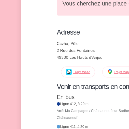
Vous cherchez une place 
Adresse
Ccvha, Pôle
2 Rue des Fontaines
49330 Les Hauts d'Anjou
Trajet Waze
Trajet Ma
Venir en transports en c
En bus
Ligne 412, à 20 m
Arrêt Ma Campagne / Châteauneuf-sur-Sarthe 
Châteauneuf
Ligne 411, à 20 m