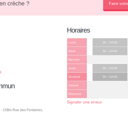
en crèche ?
Faire votr
Horaires
Lundi
9h - 12h30
Mardi
9h - 12h30
Mercredi
Jeudi
9h - 12h30
ps
Vendredi
9h - 12h30
ommun
Samedi
Dimanche
Signaler une erreur
- 15Bis Rue des Fontaines,