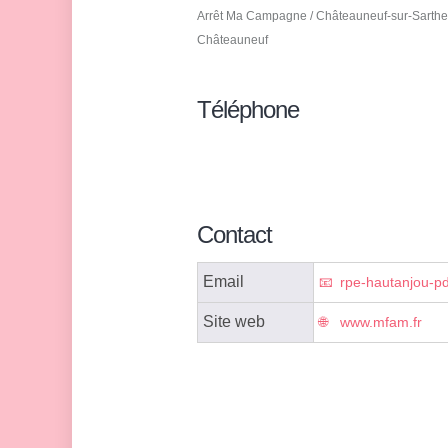
Arrêt Ma Campagne / Châteauneuf-sur-Sarthe 
Châteauneuf
Téléphone
Contact
Email
rpe-hautanjou-p
Site web
www.mfam.fr