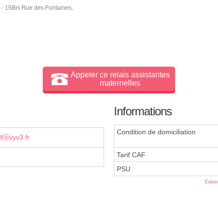
- 15Bis Rue des Fontaines,
Appeler ce relais assistantes
maternelles
Informations
Condition de domiciliation
dlⓐvyv3.fr
Tarif CAF
PSU
Édite