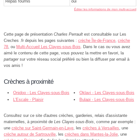
Repas fournis
oui
Éditer les informations de mon multi-accueil
Cette page de présentation
Charles Perrault
est consultable sur Les
Creches .fr depuis les pages suivantes :
crèche Île-de-France
,
crèche
78
, ou
Multi-Accueil Les Clayes-sous-Bois
. Dans le cas ou vous avez
aimé le contenu de cette page, vous pouvez la mettre en favori, la
partager
sur votre réseau social préféré ou bien la diffuser par email à
vos amis !
Crèches à proximité
Onidoo - Les Clayes-sous-Bois
Oklavi - Les Clayes-sous-Bois
L'Escale - Plaisir
Bulapi - Les Clayes-sous-Bois
Consultez sur ce site d'autres crèches, garderies, relais d'assistante
maternelles, à proximité de
Les Clayes-sous-Bois
, comme par exemple :
une
crèche sur Saint-Germain-en-Laye
, les
crèches à Versailles
, une
crèche autour de Sartrouville
, les
crèches dans Mantes-la-Jolie
, une