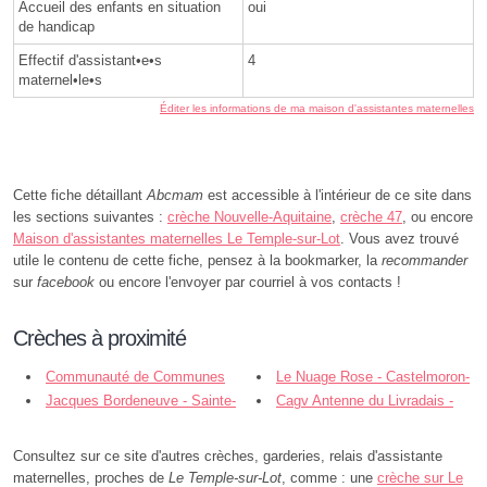
Accueil des enfants en situation
oui
de handicap
Effectif d'assistant•e•s
4
maternel•le•s
Éditer les informations de ma maison d'assistantes maternelles
Cette fiche détaillant
Abcmam
est accessible à l'intérieur de ce site dans
les sections suivantes :
crèche Nouvelle-Aquitaine
,
crèche 47
, ou encore
Maison d'assistantes maternelles Le Temple-sur-Lot
. Vous avez trouvé
utile le contenu de cette fiche, pensez à la bookmarker, la
recommander
sur
facebook
ou encore l'envoyer par courriel à vos contacts !
Crèches à proximité
Communauté de Communes
Le Nuage Rose - Castelmoron-
Lot et Tolzac - Castelmoron-sur-Lot
Jacques Bordeneuve - Sainte-
sur-Lot
Cagv Antenne du Livradais -
Livrade-sur-Lot
Sainte-Livrade-sur-Lot
Consultez sur ce site d'autres crèches, garderies, relais d'assistante
maternelles, proches de
Le Temple-sur-Lot
, comme : une
crèche sur Le