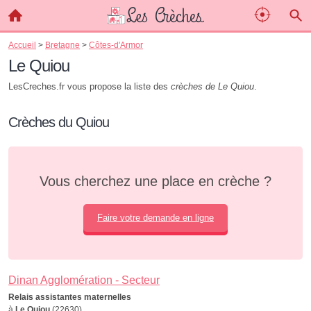
Accueil
>
Bretagne
>
Côtes-d'Armor
Le Quiou
LesCreches.fr vous propose la liste des
crèches de Le Quiou
.
Crèches du Quiou
Vous cherchez une place en crèche ?
Faire votre demande en ligne
Dinan Agglomération - Secteur
Relais assistantes maternelles
à
Le Quiou
(22630)