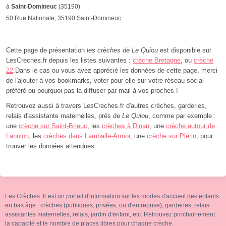
à
Saint-Domineuc
(35190)
50 Rue Nationale, 35190 Saint-Domineuc
Cette page de présentation
les crèches de Le Quiou
est disponible sur
LesCreches.fr depuis les listes suivantes :
crèche Bretagne
, ou
crèche
22
.Dans le cas ou vous avez apprécié les données de cette page, merci
de l'ajouter à vos bookmarks, voter pour elle sur votre réseau social
préféré ou pourquoi pas la diffuser par mail à vos proches !
Retrouvez aussi à travers LesCreches.fr d'autres crèches, garderies,
relais d'assistante maternelles, près de
Le Quiou
, comme par exemple :
une
crèche sur Saint-Brieuc
, les
crèches à Dinan
, une
crèche autour de
Lannion
, les
crèches dans Lamballe-Armor
, une
crèche sur Plérin
, pour
trouver les données attendues.
Les Crèches .fr est un portail d'information sur les modes d'accueil des enfants
en bas âge : crèches (publiques, privées, ou d'entreprise), garderies, relais
assistantes maternelles, relais, jardin d'enfant, etc. Retrouvez prochainement
la capacité et le nombre de places libres pour chaque crèche.