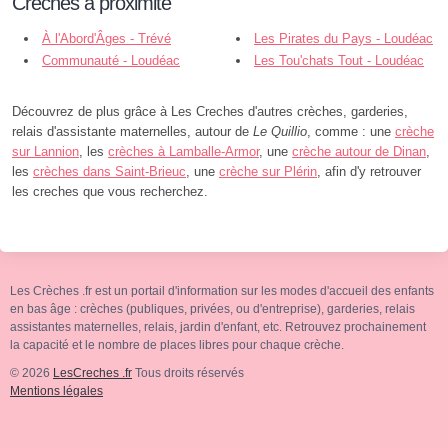
Crèches à proximité
À l'Abord'Âges - Trévé
Les Pirates du Pays - Loudéac
Communauté - Loudéac
Les Tou'chats Tout - Loudéac
Découvrez de plus grâce à Les Creches d'autres crèches, garderies,
relais d'assistante maternelles, autour de
Le Quillio
, comme : une
crèche
sur Lannion
, les
crèches à Lamballe-Armor
, une
crèche autour de Dinan
,
les
crèches dans Saint-Brieuc
, une
crèche sur Plérin
, afin d'y retrouver
les creches que vous recherchez.
Les Crèches .fr est un portail d'information sur les modes d'accueil des enfants
en bas âge : crèches (publiques, privées, ou d'entreprise), garderies, relais
assistantes maternelles, relais, jardin d'enfant, etc. Retrouvez prochainement
la capacité et le nombre de places libres pour chaque crèche.
© 2026
LesCreches .fr
Tous droits réservés
Mentions légales