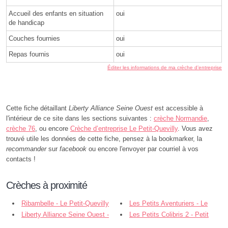
Accueil des enfants en situation
oui
de handicap
Couches fournies
oui
Repas fournis
oui
Éditer les informations de ma crèche d’entreprise
Cette fiche détaillant
Liberty Alliance Seine Ouest
est accessible à
l'intérieur de ce site dans les sections suivantes :
crèche Normandie
,
crèche 76
, ou encore
Crèche d’entreprise Le Petit-Quevilly
. Vous avez
trouvé utile les données de cette fiche, pensez à la bookmarker, la
recommander
sur
facebook
ou encore l'envoyer par courriel à vos
contacts !
Crèches à proximité
Ribambelle - Le Petit-Quevilly
Les Petits Aventuriers - Le
Liberty Alliance Seine Ouest -
Grand-Quevilly
Les Petits Colibris 2 - Petit
Le Petit-Quevilly
Quevilly - Le Petit-Quevilly