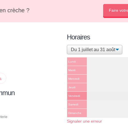
en crèche ?
Faire votr
Horaires
Lundi
Mardi
ps
Mercredi
Jeudi
ommun
Vendredi
Samedi
Dimanche
terie
Signaler une erreur