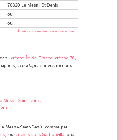
78320 Le Mesnil St Denis
oui
oui
Éditer les informations de ma micro crèche
ntes :
crèche Île-de-France
,
crèche 78
,
 signets, la
partager
sur vos réseaux
Le Mesnil-Saint-Denis
-Nom
Le Mesnil-Saint-Denis
, comme par
les
, les
crèches dans Sartrouville
, une