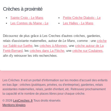
Crèches à proximité
Sainte Croix - Le Mans
Petite Crèche Diabolo - Le
Les Comtes du Maine - Le
Mans
Les Halles - Le Mans
Mans
Découvrez de plus grâce à Les Creches d'autres crèches, garderies,
relais d'assistante maternelles, autour de
Le Mans
, comme : une
crèche
sur Sablé-sur-Sarthe
, les
crèches à Allonnes
, une
crèche autour de La
Ferté-Bernard
, les
crèches dans La Flèche
, une
crèche sur Coulaines
,
afin d'y retrouver les info recherchées.
Les Crèches .fr est un portail d'information sur les modes d'accueil des enfants
en bas âge : crèches (publiques, privées, ou d'entreprise), garderies, relais
assistantes maternelles, relais, jardin d'enfant, etc. Retrouvez prochainement
la capacité et le nombre de places libres pour chaque crèche.
© 2026
LesCreches .fr
Tous droits réservés
Mentions légales