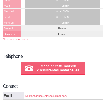
Lundi
8h - 18h30
Mardi
8h - 18h30
Mercredi
8h - 18h30
Jeudi
8h - 18h30
Vendredi
8h - 18h30
Samedi
Fermé
Dimanche
Fermé
Signaler une erreur
Téléphone
Appeler cette maison
d'assistantes maternelles
Contact
Email
mam.douce.enfanceⓐgmail.com