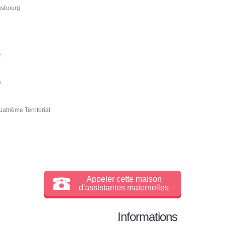
rasbourg
e
e
trième Territorial
Appeler cette maison
d'assistantes maternelles
Informations