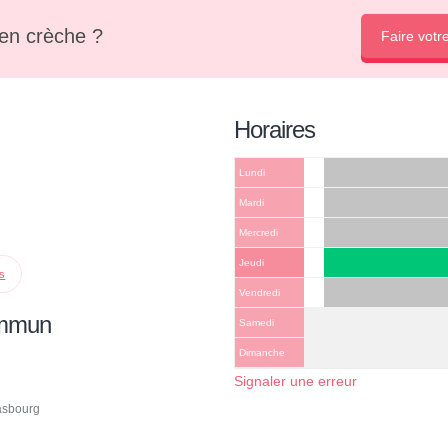
en crèche ?
Faire votr
Horaires
Lundi
Mardi
Mercredi
Jeudi
ps
Vendredi
ommun
Samedi
Dimanche
Signaler une erreur
rasbourg