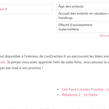
Âge des enfants
ve.fr
Accueil des enfants en situation 
handicap
Effectif d'assistant•e•s
maternel•le•s
Éditer l
st disponible à l'intérieur de LesCreches.fr en parcourant les listes su
avre
. Si jamais vous avez apprécié l'info de cette fiche, vous pouvez la 
yer par mail à vos proches !
Les Fees Lucioles Fuschia - 
Bebeboux 2 - Le Havre