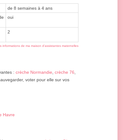
de 8 semaines à 4 ans
de
oui
2
es informations de ma maison d'assistantes maternelles
ivantes :
crèche Normandie
,
crèche 76
,
sauvegarder, voter pour elle sur vos
Le Havre