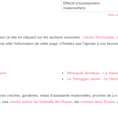
Effectif d'assistant•e•s
maternel•le•s
Éditer l
sur ce site en cliquant sur les sections suivantes :
crèche Normandie
,
c
vé utile l'information de cette page, n'hésitez pas l'ajouter à vos favoris
avre
Minicipale Brindeau - Le Havr
Le Toboggan Jaune - Le Havr
res crèches, garderies, relais d'assistante maternelles, proches de
Le 
, une
crèche autour de Sotteville-lès-Rouen
, les
crèches dans Rouen
,