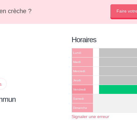
en crèche ?
Faire votr
Horaires
Lundi
Mardi
Mercredi
Jeudi
ps
Vendredi
ommun
Samedi
Dimanche
Signaler une erreur