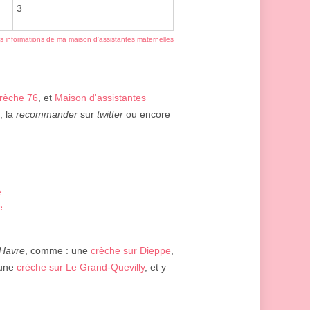
3
es informations de ma maison d'assistantes maternelles
rèche 76
, et
Maison d'assistantes
, la
recommander
sur
twitter
ou encore
e
e
Havre
, comme : une
crèche sur Dieppe
,
 une
crèche sur Le Grand-Quevilly
, et y