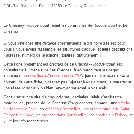
2 Bis Rue Jean Louis Forain, 78150 Le Chesnay-Rocquencourt
Le Chesnay-Rocquencourt réunit les communes de Rocquencourt et Le
Chesnay
Si vous cherchez une
garderie chesnaysiens
, alors notre site est pour
vous ! Nous avons rassemblé les structures d'accueil et leurs descriptions
: adresse, numéro de téléphone, horaires, gratuitement !
Cette fiche présentant
les crèches de Le Chesnay-Rocquencourt
est
consultable à l'intérieur de Les Creches .fr en parcourant les pages
suivantes :
crèche Île-de-France
,
crèche 78
.Si jamais vous avez aimé le
contenu de cette fiche, n'hésitez pas l'ajouter à vos signets, la
partager
sur
vos réseaux sociaux ou bien l'envoyer par email à vos amis !
Consultez sur ce site d'autres crèches, garderies, relais d'assistante
maternelles, proches de
Le Chesnay-Rocquencourt
, comme : une
crèche
sur Mantes-la-Jolie
, les
crèches à Versailles
, une
crèche autour de Saint-
Germain-en-Laye
, les
crèches dans Sartrouville
, une
crèche sur Poissy
, et
y lire les info recherchées.