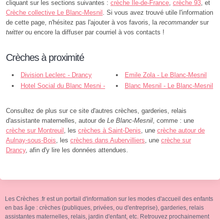
cliquant sur les sections suivantes :
crèche Île-de-France
,
crèche 93
, et
Crèche collective Le Blanc-Mesnil
. Si vous avez trouvé utile l'information
de cette page, n'hésitez pas l'ajouter à vos favoris, la
recommander
sur
twitter
ou encore la diffuser par courriel à vos contacts !
Crèches à proximité
Division Leclerc - Drancy
Emile Zola - Le Blanc-Mesnil
Hotel Social du Blanc Mesni -
Blanc Mesnil - Le Blanc-Mesnil
Le Blanc-Mesnil
Consultez de plus sur ce site d'autres crèches, garderies, relais
d'assistante maternelles, autour de
Le Blanc-Mesnil
, comme : une
crèche sur Montreuil
, les
crèches à Saint-Denis
, une
crèche autour de
Aulnay-sous-Bois
, les
crèches dans Aubervilliers
, une
crèche sur
Drancy
, afin d'y lire les données attendues.
Les Crèches .fr est un portail d'information sur les modes d'accueil des enfants
en bas âge : crèches (publiques, privées, ou d'entreprise), garderies, relais
assistantes maternelles, relais, jardin d'enfant, etc. Retrouvez prochainement