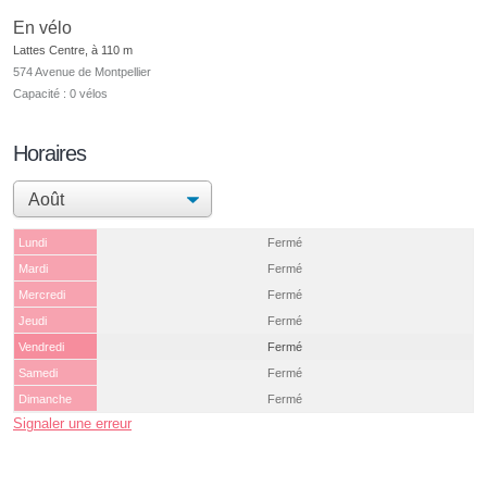
En vélo
Lattes Centre, à 110 m
574 Avenue de Montpellier
Capacité : 0 vélos
Horaires
Lundi
Fermé
Mardi
Fermé
Mercredi
Fermé
Jeudi
Fermé
Vendredi
Fermé
Samedi
Fermé
Dimanche
Fermé
Signaler une erreur