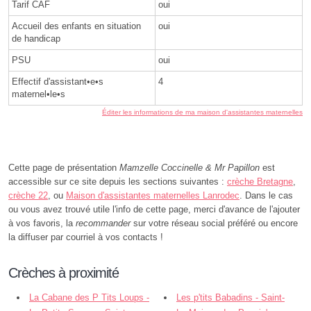
Tarif CAF
oui
Accueil des enfants en situation
oui
de handicap
PSU
oui
Effectif d'assistant•e•s
4
maternel•le•s
Éditer les informations de ma maison d'assistantes maternelles
Cette page de présentation
Mamzelle Coccinelle & Mr Papillon
est
accessible sur ce site depuis les sections suivantes :
crèche Bretagne
,
crèche 22
, ou
Maison d'assistantes maternelles Lanrodec
. Dans le cas
ou vous avez trouvé utile l'info de cette page, merci d'avance de l'ajouter
à vos favoris, la
recommander
sur votre réseau social préféré ou encore
la diffuser par courriel à vos contacts !
Crèches à proximité
La Cabane des P Tits Loups -
Les p'tits Babadins - Saint-