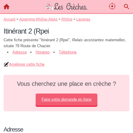
Accueil
>
Auvergne-Rhône-Alpes
>
Rhône
>
Lacenas
Itinérant 2 (Rpei
Cette fiche présente "Itinérant 2 (Rpei",
Relais assistantes maternelles
,
située 79 Route de Chazier.
Adresse
Horaires
Téléphone
Améliorer cette fiche
Vous cherchez une place en crèche ?
Faire votre demande en ligne
Adresse