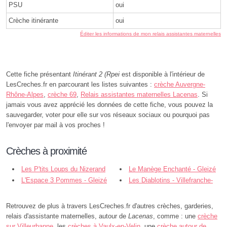
PSU
oui
Crèche itinérante
oui
Éditer les informations de mon relais assistantes maternelles
Cette fiche présentant
Itinérant 2 (Rpei
est disponible à l'intérieur de
LesCreches.fr en parcourant les listes suivantes :
crèche Auvergne-
Rhône-Alpes
,
crèche 69
,
Relais assistantes maternelles Lacenas
. Si
jamais vous avez apprécié les données de cette fiche, vous pouvez la
sauvegarder, voter pour elle sur vos réseaux sociaux ou pourquoi pas
l'envoyer par mail à vos proches !
Crèches à proximité
Les P'tits Loups du Nizerand
Le Manège Enchanté - Gleizé
Morgon - Cogny
L'Espace 3 Pommes - Gleizé
Les Diablotins - Villefranche-
sur-Saône
Retrouvez de plus à travers LesCreches.fr d'autres crèches, garderies,
relais d'assistante maternelles, autour de
Lacenas
, comme : une
crèche
sur Villeurbanne
, les
crèches à Vaulx-en-Velin
, une
crèche autour de