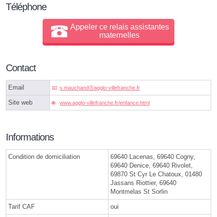
Téléphone
Appeler ce relais assistantes
maternelles
Contact
Email
s.mauchandⓐagglo-villefranche.fr
Site web
www.agglo-villefranche.fr/enfance.html
Informations
Condition de domiciliation
69640 Lacenas, 69640 Cogny,
69640 Denice, 69640 Rivolet,
69870 St Cyr Le Chatoux, 01480
Jassans Riottier, 69640
Montmelas St Sorlin
Tarif CAF
oui