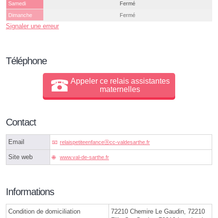
Samedi
Fermé
Dimanche
Fermé
Signaler une erreur
Téléphone
Appeler ce relais assistantes
maternelles
Contact
Email
relaispetiteenfanceⓐcc-valdesarthe.fr
Site web
www.val-de-sarthe.fr
Informations
Condition de domiciliation
72210 Chemire Le Gaudin, 72210