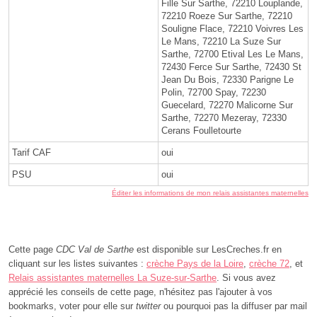
Fille Sur Sarthe, 72210 Louplande,
72210 Roeze Sur Sarthe, 72210
Souligne Flace, 72210 Voivres Les
Le Mans, 72210 La Suze Sur
Sarthe, 72700 Etival Les Le Mans,
72430 Ferce Sur Sarthe, 72430 St
Jean Du Bois, 72330 Parigne Le
Polin, 72700 Spay, 72230
Guecelard, 72270 Malicorne Sur
Sarthe, 72270 Mezeray, 72330
Cerans Foulletourte
Tarif CAF
oui
PSU
oui
Éditer les informations de mon relais assistantes maternelles
Cette page
CDC Val de Sarthe
est disponible sur LesCreches.fr en
cliquant sur les listes suivantes :
crèche Pays de la Loire
,
crèche 72
, et
Relais assistantes maternelles La Suze-sur-Sarthe
. Si vous avez
apprécié les conseils de cette page, n'hésitez pas l'ajouter à vos
bookmarks, voter pour elle sur
twitter
ou pourquoi pas la diffuser par mail