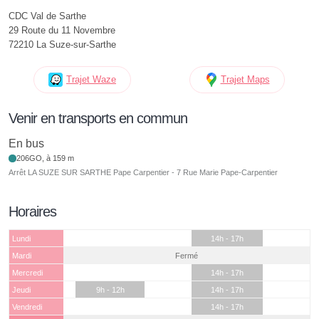
CDC Val de Sarthe
29 Route du 11 Novembre
72210 La Suze-sur-Sarthe
Trajet Waze
Trajet Maps
Venir en transports en commun
En bus
206GO, à 159 m
Arrêt LA SUZE SUR SARTHE Pape Carpentier - 7 Rue Marie Pape-Carpentier
Horaires
Lundi
14h - 17h
Mardi
Fermé
Mercredi
14h - 17h
Jeudi
9h - 12h
14h - 17h
Vendredi
14h - 17h