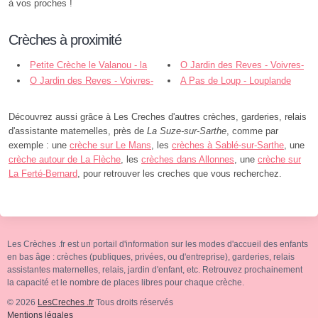
à vos proches !
Crèches à proximité
Petite Crèche le Valanou - la
O Jardin des Reves - Voivres-
Suze - La Suze-sur-Sarthe
O Jardin des Reves - Voivres-
lès-le-Mans
A Pas de Loup - Louplande
lès-le-Mans
Découvrez aussi grâce à Les Creches d'autres crèches, garderies, relais
d'assistante maternelles, près de
La Suze-sur-Sarthe
, comme par
exemple : une
crèche sur Le Mans
, les
crèches à Sablé-sur-Sarthe
, une
crèche autour de La Flèche
, les
crèches dans Allonnes
, une
crèche sur
La Ferté-Bernard
, pour retrouver les creches que vous recherchez.
Les Crèches .fr est un portail d'information sur les modes d'accueil des enfants
en bas âge : crèches (publiques, privées, ou d'entreprise), garderies, relais
assistantes maternelles, relais, jardin d'enfant, etc. Retrouvez prochainement
la capacité et le nombre de places libres pour chaque crèche.
© 2026
LesCreches .fr
Tous droits réservés
Mentions légales