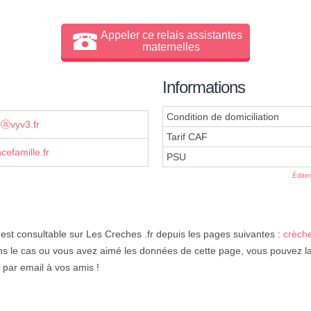
Appeler ce relais assistantes
maternelles
Informations
Condition de domiciliation
lⓐvyv3.fr
Tarif CAF
efamille.fr
PSU
Édite
est consultable sur Les Creches .fr depuis les pages suivantes :
crèche
ns le cas ou vous avez aimé les données de cette page, vous pouvez la 
r par email à vos amis !