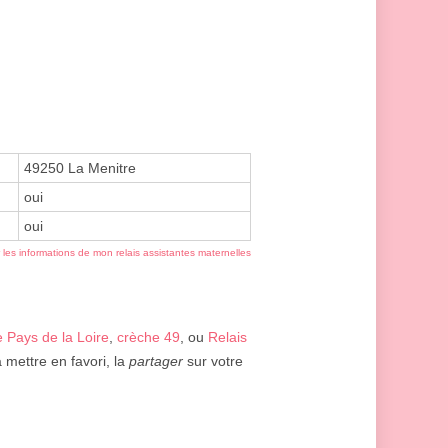
49250 La Menitre
oui
oui
r les informations de mon relais assistantes maternelles
 Pays de la Loire
,
crèche 49
, ou
Relais
mettre en favori, la
partager
sur votre