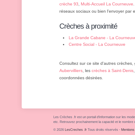
crèche 93
,
Multi-Accueil La Courneuve
réseaux sociaux ou bien l'envoyer par e
Crèches à proximité
La Grande Cabane - La Courneuv
Centre Social - La Courneuve
Consultez sur ce site d'autres crèches, 
Aubervilliers
, les
crèches à Saint-Denis
coordonnées désirées.
Les Crèches .fr est un portail d'information sur les mode
etc. Retrouvez prochainement la capacité et le nombre 
© 2026
LesCreches .fr
Tous droits réservés
-
Mentions 