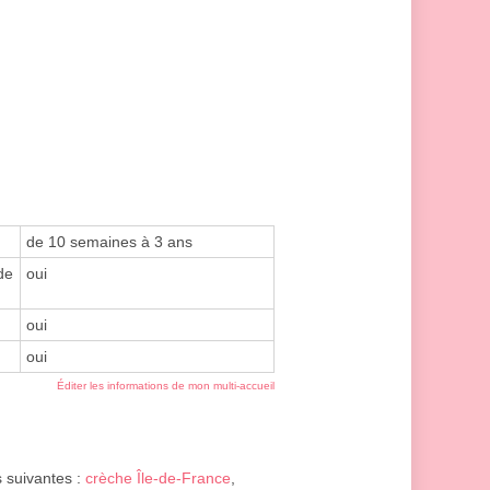
de 10 semaines à 3 ans
de
oui
oui
oui
Éditer les informations de mon multi-accueil
s suivantes :
crèche Île-de-France
,