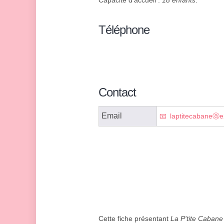
Capacité d'accueil :
18 enfants
.
Téléphone
Contact
Email
laptitecabaneⓐe
Cette fiche présentant
La P'tite Cabane