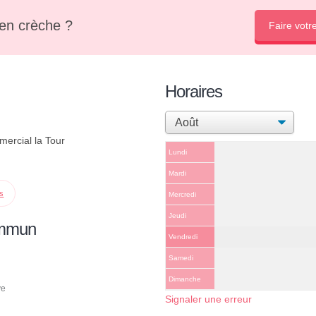
en crèche ?
Faire votr
Horaires
ercial la Tour
Lundi
Mardi
ps
Mercredi
Jeudi
ommun
Vendredi
Samedi
Dimanche
ve
Signaler une erreur