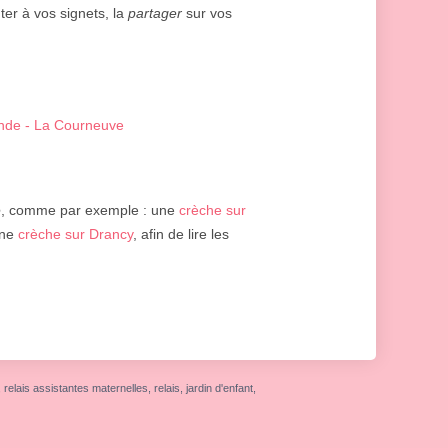
ter à vos signets, la
partager
sur vos
nde - La Courneuve
e
, comme par exemple : une
crèche sur
une
crèche sur Drancy
, afin de lire les
elais assistantes maternelles, relais, jardin d'enfant,