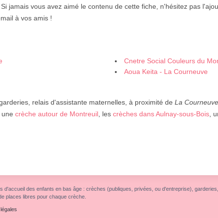
. Si jamais vous avez aimé le contenu de cette fiche, n'hésitez pas l'ajou
mail à vos amis !
e
Cnetre Social Couleurs du Mo
Aoua Keita - La Courneuve
garderies, relais d'assistante maternelles, à proximité de
La Courneuv
, une
crèche autour de Montreuil
, les
crèches dans Aulnay-sous-Bois
, 
s d'accueil des enfants en bas âge : crèches (publiques, privées, ou d'entreprise), garderies, r
de places libres pour chaque crèche.
légales