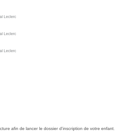
al Leclerc
al Leclerc
al Leclerc
ture afin de lancer le dossier d'inscription de votre enfant.