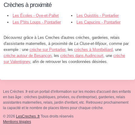
Crèches à proximité
Les Écoles - Oye-et-Pallet
Les Ouistitis - Pontarlier
Les P'tits Loups - Pontarlier
Les Capucins - Pontarlier
Découvrez grâce à Les Creches d'autres crèches, garderies, relais
d'assistante maternelles, à proximité de
La Cluse-et-Mijoux
, comme par
exemple : une
crèche sur Pontarlier
, les
crèches à Montbéliard
, une
crèche autour de Besançon
, les
crèches dans Audincourt
, une
crèche
sur Valentigney
, afin de retrouver les coordonnées désirées.
Les Crèches .fr est un portail d'information sur les modes d'accueil des enfants
en bas âge : crèches (publiques, privées, ou d'entreprise), garderies, relais
assistantes maternelles, relais, jardin d'enfant, etc. Retrouvez prochainement
la capacité et le nombre de places libres pour chaque crèche.
© 2026
LesCreches .fr
Tous droits réservés
Mentions légales