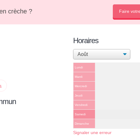
en crèche ?
Faire votr
Horaires
Lundi
Mardi
ps
Mercredi
Jeudi
ommun
Vendredi
Samedi
Dimanche
Signaler une erreur