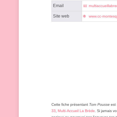
Email
multiaccueillab
Site web
www.cc-montesqu
Cette fiche présentant
Tom Pousse
est 
33
,
Multi-Accueil La Brède
. Si jamais v