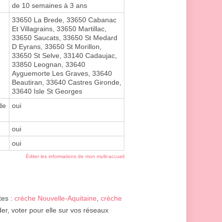
de 10 semaines à 3 ans
33650 La Brede, 33650 Cabanac
Et Villagrains, 33650 Martillac,
33650 Saucats, 33650 St Medard
D Eyrans, 33650 St Morillon,
33650 St Selve, 33140 Cadaujac,
33850 Leognan, 33640
Ayguemorte Les Graves, 33640
Beautiran, 33640 Castres Gironde,
33640 Isle St Georges
de
oui
oui
oui
Éditer les informations de mon multi-accueil
tes :
crèche Nouvelle-Aquitaine
,
crèche
er, voter pour elle sur vos réseaux