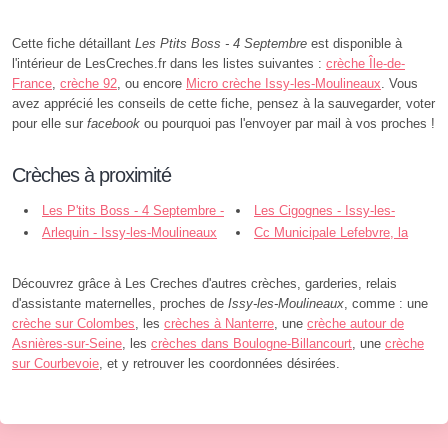
Cette fiche détaillant
Les Ptits Boss - 4 Septembre
est disponible à
l'intérieur de LesCreches.fr dans les listes suivantes :
crèche Île-de-
France
,
crèche 92
, ou encore
Micro crèche Issy-les-Moulineaux
. Vous
avez apprécié les conseils de cette fiche, pensez à la sauvegarder, voter
pour elle sur
facebook
ou pourquoi pas l'envoyer par mail à vos proches !
Crèches à proximité
Les P'tits Boss - 4 Septembre -
Les Cigognes - Issy-les-
Issy-les-Moulineaux
Arlequin - Issy-les-Moulineaux
Moulineaux
Cc Municipale Lefebvre, la
Plaine - Paris
Découvrez grâce à Les Creches d'autres crèches, garderies, relais
d'assistante maternelles, proches de
Issy-les-Moulineaux
, comme : une
crèche sur Colombes
, les
crèches à Nanterre
, une
crèche autour de
Asnières-sur-Seine
, les
crèches dans Boulogne-Billancourt
, une
crèche
sur Courbevoie
, et y retrouver les coordonnées désirées.