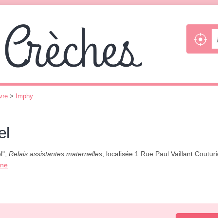
vre
>
Imphy
el
l",
Relais assistantes maternelles
, localisée 1 Rue Paul Vaillant Couturi
one