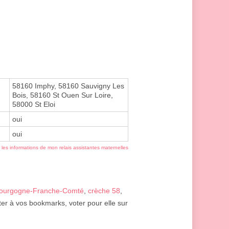
58160 Imphy, 58160 Sauvigny Les
Bois, 58160 St Ouen Sur Loire,
58000 St Eloi
oui
oui
r les informations de mon relais assistantes maternelles
Bourgogne-Franche-Comté
,
crèche 58
,
ter à vos bookmarks, voter pour elle sur