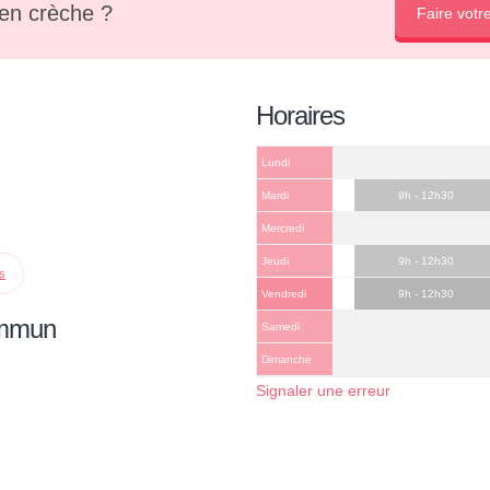
en crèche ?
Faire votr
Horaires
Lundi
Mardi
9h - 12h30
Mercredi
Jeudi
9h - 12h30
ps
Vendredi
9h - 12h30
ommun
Samedi
Dimanche
Signaler une erreur