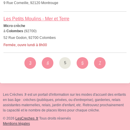
9 Rue Corneille, 92120 Montrouge
Les Petits Moulins - Mer et Terre
Micro crèche
à
Colombes
(92700)
52 Rue Godon, 92700 Colombes
Fermée, ouvre lundi à 8h00
3
4
5
6
7
Les Crèches .fr est un portail d'information sur les modes d'accueil des enfants
en bas âge : crèches (publiques, privées, ou d'entreprise), garderies, relais
assistantes maternelles, relais, jardin d'enfant, etc. Retrouvez prochainement
la capacité et le nombre de places libres pour chaque crèche.
© 2026
LesCreches .fr
Tous droits réservés
Mentions légales