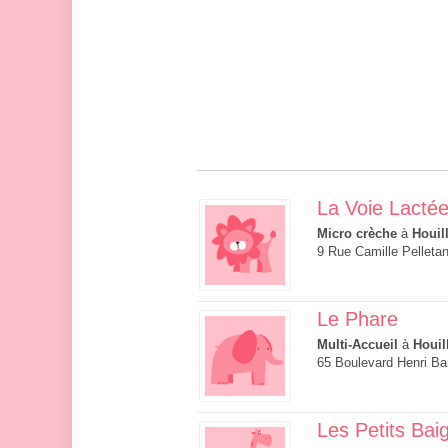
La Voie Lacté
Micro crèche
à
Houil
9 Rue Camille Pelletan
Le Phare
Multi-Accueil
à
Houil
65 Boulevard Henri Ba
Les Petits Bai