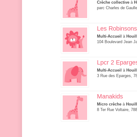
Crèche collective
à
H
parc Charles de Gaulle
Les Robinsons
Multi-Accueil
à
Houil
104 Boulevard Jean Ja
Lpcr 2 Eparge
Multi-Accueil
à
Houil
3 Rue des Eparges, 78
Manakids
Micro crèche
à
Houil
8 Ter Rue Voltaire, 78