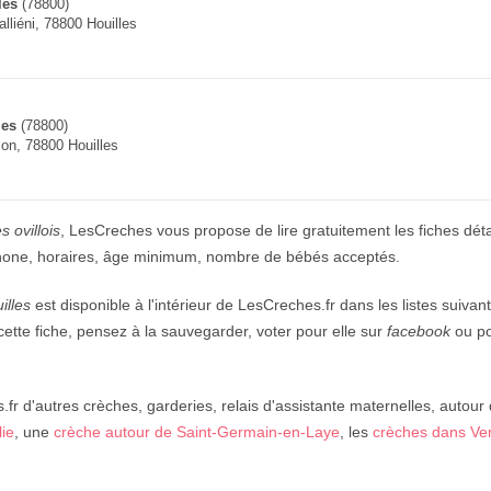
les
(78800)
liéni, 78800 Houilles
les
(78800)
on, 78800 Houilles
s ovillois
, LesCreches vous propose de lire gratuitement les fiches déta
phone, horaires, âge minimum, nombre de bébés acceptés.
illes
est disponible à l'intérieur de LesCreches.fr dans les listes suivan
cette fiche, pensez à la sauvegarder, voter pour elle sur
facebook
ou po
fr d'autres crèches, garderies, relais d'assistante maternelles, autour
ie
, une
crèche autour de Saint-Germain-en-Laye
, les
crèches dans Ver