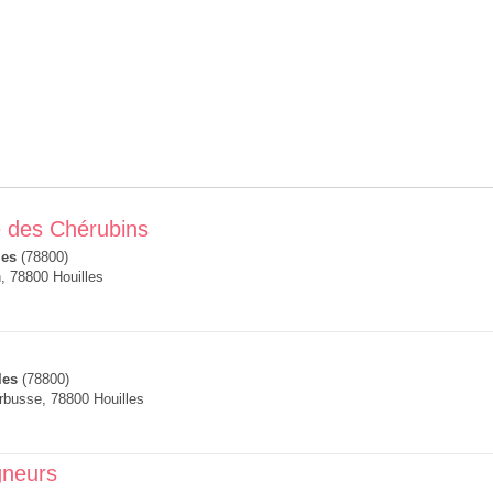
e des Chérubins
les
(78800)
, 78800 Houilles
les
(78800)
rbusse, 78800 Houilles
gneurs