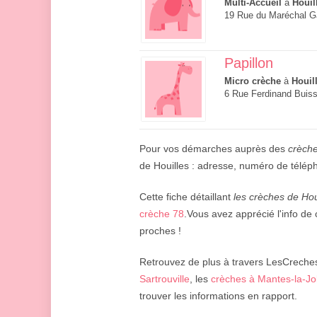
Multi-Accueil
à
Houil
19 Rue du Maréchal Gal
Papillon
Micro crèche
à
Houil
6 Rue Ferdinand Buiss
Pour vos démarches auprès des
crèche
de Houilles : adresse, numéro de télé
Cette fiche détaillant
les crèches de Hou
crèche 78
.Vous avez apprécié l'info de 
proches !
Retrouvez de plus à travers LesCreches.
Sartrouville
, les
crèches à Mantes-la-Jol
trouver les informations en rapport.