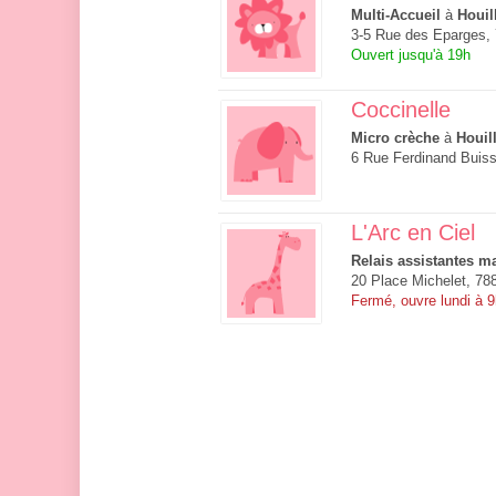
Multi-Accueil
à
Houil
3-5 Rue des Eparges, 
Ouvert jusqu'à 19h
Coccinelle
Micro crèche
à
Houil
6 Rue Ferdinand Buiss
L'Arc en Ciel
Relais assistantes ma
20 Place Michelet, 78
Fermé, ouvre lundi à 