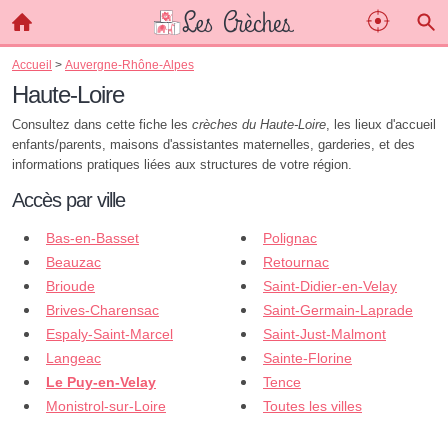
Accueil
>
Auvergne-Rhône-Alpes
Haute-Loire
Consultez dans cette fiche les
crèches du Haute-Loire
, les lieux d'accueil
enfants/parents, maisons d'assistantes maternelles, garderies, et des
informations pratiques liées aux structures de votre région.
Accès par ville
Bas-en-Basset
Polignac
Beauzac
Retournac
Brioude
Saint-Didier-en-Velay
Brives-Charensac
Saint-Germain-Laprade
Espaly-Saint-Marcel
Saint-Just-Malmont
Langeac
Sainte-Florine
Le Puy-en-Velay
Tence
Monistrol-sur-Loire
Toutes les villes