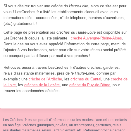
Si vous désirez trouver une
crèche du Haute-Loire
, alors ce site est pour
vous ! LesCreches.fr a listé les etablissements d'accueil avec leurs
informations clés : coordonnées, n° de téléphone, horaires d'ouvertures,
(etc.) gratuitement !
Cette page de présentation
les crèches du Haute-Loire
est disponible sur
LesCreches.fr depuis la liste suivante :
crèche Auvergne-Rhône-Alpes
.
Dans le cas ou vous avez apprécié l'information de cette page, merci de
l'ajouter à vos bookmarks, voter pour elle sur votre réseau social préféré
ou pourquoi pas la diffuser par mail à vos proches !
Retrouvez aussi à travers LesCreches.fr d'autres crèches, garderies,
relais d'assistante maternelles, près de
le Haute-Loire
, comme par
exemple : une
crèche de l'Ardèche
, les
crèches du Cantal
, une
crèche de
la Loire
, les
crèches de la Lozère
, une
crèche du Puy-de-Dôme
, pour
trouver les coordonnées désirées.
Les Crèches .fr est un portail d'information sur les modes d'accueil des enfants
en bas âge : crèches (publiques, privées, ou d'entreprise), garderies, relais
assistantes maternelles, relais, jardin d'enfant, etc. Retrouvez prochainement