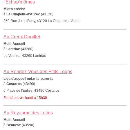
l'Echap'mômes
Micro crèche
à
La Chapelle-d'Aurec
(43120)
369 Rue Jules Ferry, 43120 La Chapelle-d'Aurec
Au Creux Douillet
Multi-Accueil
à
Lantriac
(43260)
Le Vourzet, 43260 Lantriac
Au Rendez-Vous des P'tits Loups
Lieu d'accueil enfants-parents
à
Costaros
(43490)
6 Place de l'Eglise, 43490 Costaros
Fermé, ouvre lundi à 15h30
Au Royaume des Lutins
Multi-Accueil
à
Beauzac
(43590)