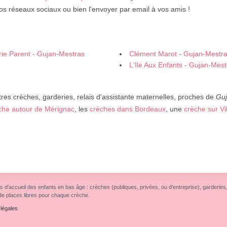
os réseaux sociaux ou bien l'envoyer par email à vos amis !
rie Parent - Gujan-Mestras
Clément Marot - Gujan-Mestr
L'Ile Aux Enfants - Gujan-Mest
res crèches, garderies, relais d'assistante maternelles, proches de
Guj
che autour de Mérignac
, les
crèches dans Bordeaux
, une
crèche sur V
s d'accueil des enfants en bas âge : crèches (publiques, privées, ou d'entreprise), garderies, r
de places libres pour chaque crèche.
légales