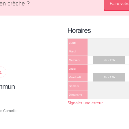
en crèche ?
Faire votr
Horaires
Lundi
Mardi
Mercredi
9h - 12h
Jeudi
ps
Vendredi
9h - 12h
ommun
Samedi
Dimanche
Signaler une erreur
re Corneille