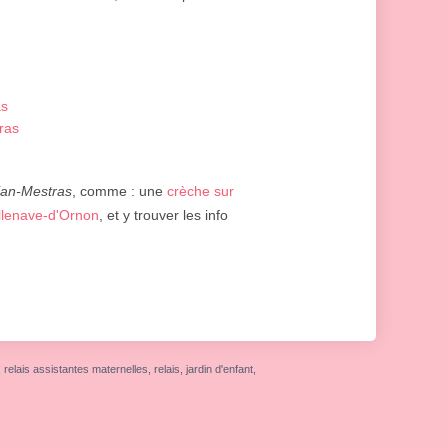
as
ras
an-Mestras
, comme : une
crèche sur
illenave-d'Ornon
, et y trouver les info
elais assistantes maternelles, relais, jardin d'enfant,