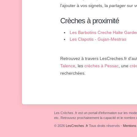
l'ajouter à vos signets, la
partager
sur v
Crèches à proximité
Les Barbotins Creche Halte Garde
Les Clapotis - Gujan-Mestras
Retrouvez à travers LesCreches.fr d'aut
Talence
, les
crèches à Pessac
, une
crè
recherchées.
Les Crèches .fr est un portail d'information sur les mode
etc. Retrouvez prochainement la capacité et le nombre 
© 2026
LesCreches .fr
Tous droits réservés
-
Mentions 