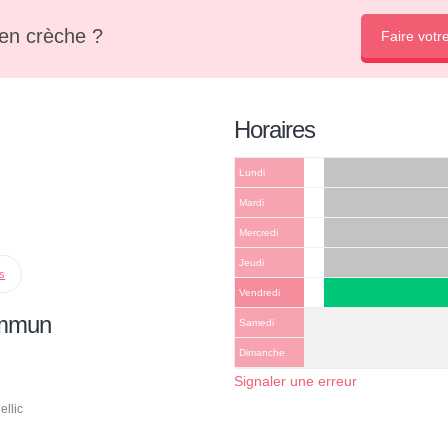
en crèche ?
Faire votr
Horaires
Lundi
Mardi
Mercredi
Jeudi
ps
Vendredi
ommun
Samedi
Dimanche
Signaler une erreur
ellic