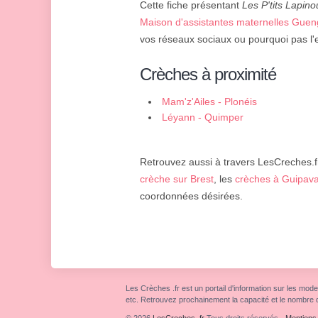
Cette fiche présentant
Les P'tits Lapino
Maison d'assistantes maternelles Guen
vos réseaux sociaux ou pourquoi pas l'
Crèches à proximité
Mam'z'Ailes - Plonéis
Léyann - Quimper
Retrouvez aussi à travers LesCreches.fr
crèche sur Brest
, les
crèches à Guipav
coordonnées désirées.
Les Crèches .fr est un portail d'information sur les mode
etc. Retrouvez prochainement la capacité et le nombre 