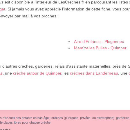
us
est disponible à l'intérieur de LesCreches.fr en parcourant les listes
gat
. Si jamais vous avez apprécié l'information de cette fiche, vous pou
envoyer par mail à vos proches !
Aire d'Enfance - Plogonnec
Mam'zelles Bulles - Quimper
 d'autres crèches, garderies, relais d'assistante maternelles, près de
G
as
, une
crèche autour de Quimper
, les
crèches dans Landerneau
, une
s d'accueil des enfants en bas âge : crèches (publiques, privées, ou d'entreprise), garderies, r
de places libres pour chaque crèche.