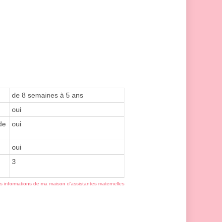
de 8 semaines à 5 ans
oui
de
oui
oui
3
es informations de ma maison d'assistantes maternelles