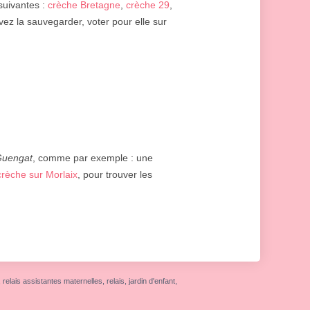
 suivantes :
crèche Bretagne
,
crèche 29
,
vez la sauvegarder, voter pour elle sur
uengat
, comme par exemple : une
crèche sur Morlaix
, pour trouver les
elais assistantes maternelles, relais, jardin d'enfant,