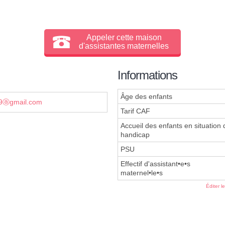
Appeler cette maison
d'assistantes maternelles
Informations
Âge des enfants
s29ⓐgmail.com
Tarif CAF
Accueil des enfants en situation 
handicap
PSU
Effectif d'assistant•e•s
maternel•le•s
Éditer l