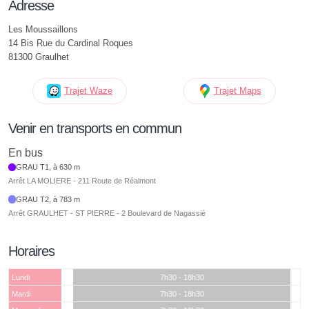
Adresse
Les Moussaillons
14 Bis Rue du Cardinal Roques
81300 Graulhet
Trajet Waze
Trajet Maps
Venir en transports en commun
En bus
GRAU T1, à 630 m
Arrêt LA MOLIERE - 211 Route de Réalmont
GRAU T2, à 783 m
Arrêt GRAULHET - ST PIERRE - 2 Boulevard de Nagassié
Horaires
Lundi
7h30 - 18h30
Mardi
7h30 - 18h30