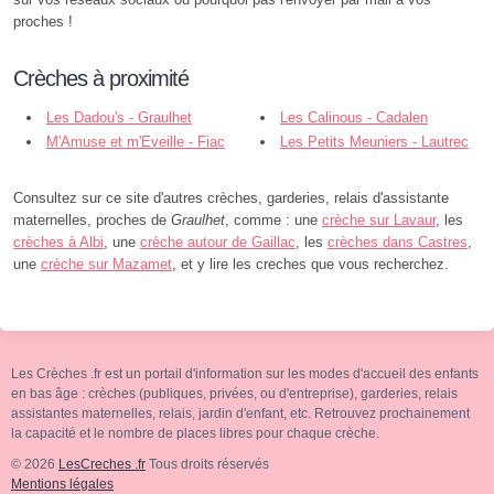
proches !
Crèches à proximité
Les Dadou's - Graulhet
Les Calinous - Cadalen
M'Amuse et m'Eveille - Fiac
Les Petits Meuniers - Lautrec
Consultez sur ce site d'autres crèches, garderies, relais d'assistante
maternelles, proches de
Graulhet
, comme : une
crèche sur Lavaur
, les
crèches à Albi
, une
crèche autour de Gaillac
, les
crèches dans Castres
,
une
crèche sur Mazamet
, et y lire les creches que vous recherchez.
Les Crèches .fr est un portail d'information sur les modes d'accueil des enfants
en bas âge : crèches (publiques, privées, ou d'entreprise), garderies, relais
assistantes maternelles, relais, jardin d'enfant, etc. Retrouvez prochainement
la capacité et le nombre de places libres pour chaque crèche.
© 2026
LesCreches .fr
Tous droits réservés
Mentions légales