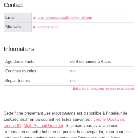
Contact
Email
crechedesmoussaillonsⓐgmail.com
Site web
enfance.ted.fr
Informations
Âge des enfants
de 8 semaines à 4 ans
Couches fournies
oui
Repas fournis
oui
Éditer les informations de mon multi-accueil
Cette fiche présentant
Les Moussaillons
est disponible à l'intérieur de
LesCreches.fr en parcourant les listes suivantes :
crèche Occitanie
,
crèche 81
,
Multi-Accueil Graulhet
. Si jamais vous avez apprécié
l'information de cette fiche, vous pouvez la sauvegarder, voter pour elle
sur vos réseaux sociaux ou pourquoi pas l'envoyer par mail à vos