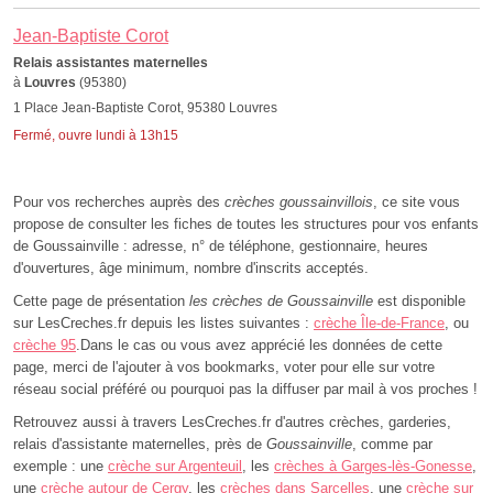
Jean-Baptiste Corot
Relais assistantes maternelles
à
Louvres
(95380)
1 Place Jean-Baptiste Corot, 95380 Louvres
Fermé, ouvre lundi à 13h15
Pour vos recherches auprès des
crèches goussainvillois
, ce site vous
propose de consulter les fiches de toutes les structures pour vos enfants
de Goussainville : adresse, n° de téléphone, gestionnaire, heures
d'ouvertures, âge minimum, nombre d'inscrits acceptés.
Cette page de présentation
les crèches de Goussainville
est disponible
sur LesCreches.fr depuis les listes suivantes :
crèche Île-de-France
, ou
crèche 95
.Dans le cas ou vous avez apprécié les données de cette
page, merci de l'ajouter à vos bookmarks, voter pour elle sur votre
réseau social préféré ou pourquoi pas la diffuser par mail à vos proches !
Retrouvez aussi à travers LesCreches.fr d'autres crèches, garderies,
relais d'assistante maternelles, près de
Goussainville
, comme par
exemple : une
crèche sur Argenteuil
, les
crèches à Garges-lès-Gonesse
,
une
crèche autour de Cergy
, les
crèches dans Sarcelles
, une
crèche sur