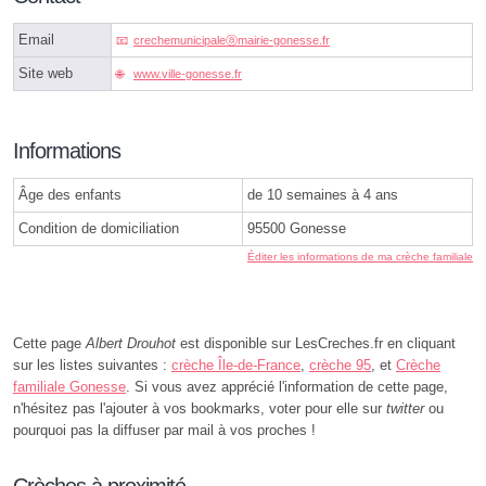
Email
crechemunicipaleⓐmairie-gonesse.fr
Site web
www.ville-gonesse.fr
Informations
Âge des enfants
de 10 semaines à 4 ans
Condition de domiciliation
95500 Gonesse
Éditer les informations de ma crèche familiale
Cette page
Albert Drouhot
est disponible sur LesCreches.fr en cliquant
sur les listes suivantes :
crèche Île-de-France
,
crèche 95
, et
Crèche
familiale Gonesse
. Si vous avez apprécié l'information de cette page,
n'hésitez pas l'ajouter à vos bookmarks, voter pour elle sur
twitter
ou
pourquoi pas la diffuser par mail à vos proches !
Crèches à proximité