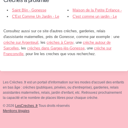
Saint Blin - Gonesse
Maison de la Petite Enfance -
C'Est Comme Un Jardin - Le
Arnouville
C'est comme un jardin - Le
Thillay
Thillay
Consultez aussi sur ce site d'autres crèches, garderies, relais
d'assistante maternelles, près de
Gonesse
, comme par exemple : une
crèche sur Argenteuil
, les
crèches à Cergy
, une
crèche autour de
Sarcelles
, les
crèches dans Garges-lès-Gonesse
, une
crèche sur
Franconville
, pour lire les creches que vous recherchez.
Les Crèches .fr est un portail d'information sur les modes d'accueil des enfants
en bas âge : crèches (publiques, privées, ou d'entreprise), garderies, relais
assistantes maternelles, relais, jardin d'enfant, etc. Retrouvez prochainement
la capacité et le nombre de places libres pour chaque crèche.
© 2026
LesCreches .fr
Tous droits réservés
Mentions légales