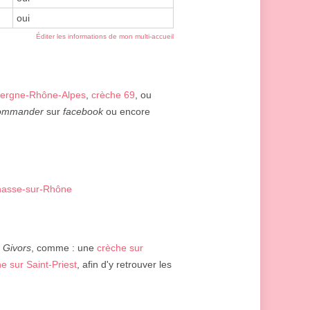
oui
Éditer les informations de mon multi-accueil
vergne-Rhône-Alpes
,
crèche 69
, ou
ommander
sur
facebook
ou encore
Chasse-sur-Rhône
e
Givors
, comme : une
crèche sur
e sur Saint-Priest
, afin d'y retrouver les