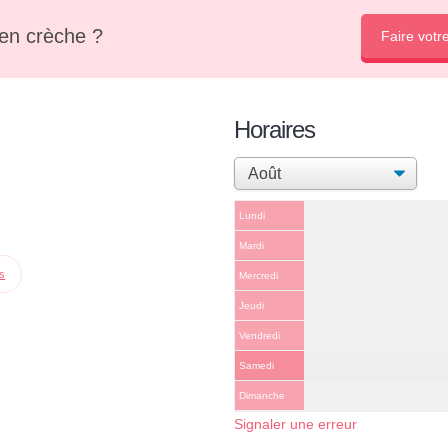
en crèche ?
Faire votr
Horaires
Lundi
Mardi
ps
Mercredi
Jeudi
Vendredi
Samedi
Dimanche
Signaler une erreur