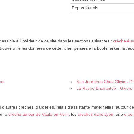
Repas fournis
essible à l'intérieur de ce site dans les sections suivantes :
crèche Au
trouvé utile les données de cette fiche, pensez à la bookmarker, la
rec
ne
Nos Journées Chez Olivia - 
La Ruche Enchantée - Givors
d'autres crèches, garderies, relais d'assistante maternelles, autour d
 une
crèche autour de Vaulx-en-Velin
, les
crèches dans Lyon
, une
crèch